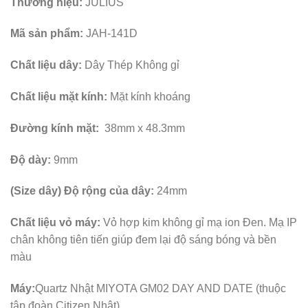
Thương hiệu:
JULIUS
Mã sản phẩm:
JAH-141D
Chất liệu dây:
Dây Thép Không gỉ
Chất liệu mặt kính:
Mặt kính khoáng
Đường kính mặt:
38mm x 48.3mm
Độ dày:
9mm
(Size dây) Độ rộng của dây:
24mm
Chất liệu vỏ máy:
Vỏ hợp kim không gỉ mạ ion Đen. Mạ IP
chân không tiên tiến giúp đem lại độ sáng bóng và bền
màu
Máy:
Quartz Nhật MIYOTA GM02 DAY AND DATE (thuộc
tập đoàn Citizen Nhật)