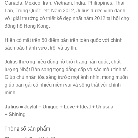
Canada, Mexico, Iran, Vietnam, India, Philippines, Thai
Lan, Trung Quốc. etc.Năm 2012, Julius được vinh danh
với giải thưởng có thiết kế đẹp nhất năm 2012 tại hội chợ
đồng hồ Hong Kong.
Hiện có mặt trên 50 điểm bán trên toàn quốc với chính
sách bảo hành vượt trội và uy tín.
Julius thương hiệu đồng hồ thời trang hàn quốc, chất
lượng Nhật Bản sang trọng đẳng cấp và sắc màu tinh tế.
Giúp chủ nhân tỏa sáng trước mọi ánh nhìn. mong muốn
giúp bạn gái có nhiểu niềm vui và sống thật với chính
mình.
Julius =
J
oyful +
U
nique +
L
ove +
I
deal +
U
nusual
+
S
hining
Thông số sản phẩm