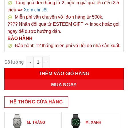
Tặng quà đơn hàng từ 2 triệu trị giá quà lên đến 2.5
triệu =>
Xem chi tiết
Miễn phí vận chuyển với đơn hàng từ 500k.
???? Nhận đổi quà từ ESTEEM GIFT -> Inbox hoặc gọi
ngay để được hướng dẫn.
BẢO HÀNH
Bảo hành 12 tháng miễn phí với lỗi do nhà sản xuất.
Đồng Hồ Nam JAH-141D Julius Hàn Quốc (Đen) số lượng
THÊM VÀO GIỎ HÀNG
MUA NGAY
HỆ THỐNG CỬA HÀNG
M. TRẮNG
M. XANH