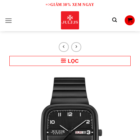
Skip
=>GIẢM 30% XEM NGAY
to
content
LỌC