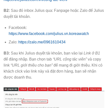
B2:
Sau đó inbox Julius qua: Fanpage hoặc Zalo để Julius
duyệt tài khoản.
Facebook:
https://www.facebook.com/julius.vn.koreawatch
Zalo:
https://zalo.me/0961610434
B3:
Sau khi Julius duyệt tài khoản, bạn vào lại
Link ở B1
để đăng nhập. Bạn chọn tab
“URL cộng tác viên”
và copy
link
“URL giới thiệu cho bạn”
để mang đi giới thiệu. Khi có
khách click vào link này và đặt đơn hàng, bạn sẽ nhận
được doanh thu.