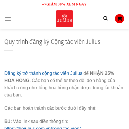
Skip
=>GIẢM 30% XEM NGAY
to
content
Quy trình đăng ký Cộng tác viên Julius
Đăng ký trở thành cộng tác viên Julius
để
NHẬN 25%
HOA HỒNG.
Các bạn có thể tự theo dõi đơn hàng của
khách cũng như tổng hoa hồng nhận được trong tài khoản
của bạn.
Các bạn hoàn thành các bước dưới đây nhé:
B1:
Vào link sau điền thông tin:
https://thejulius.com.vn/cong-tac-vien/