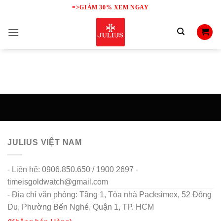
Skip
=>GIẢM 30% XEM NGAY
to
content
JULIUS VIỆT NAM
- Liên hệ: 0906.850.650 / 1900 2697 -
timeisgoldwatch@gmail.com
- Địa chỉ văn phòng: Tầng 1, Tòa nhà Packsimex, 52 Đông
Du, Phường Bến Nghé, Quận 1, TP. HCM