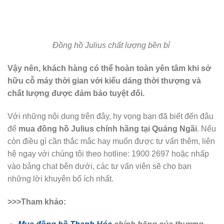
Để lại một bình luận
Email của bạn sẽ không được hiển thị công khai.
Các trường bắt buộc được đánh dấu
*
Bình luận
*
Tên