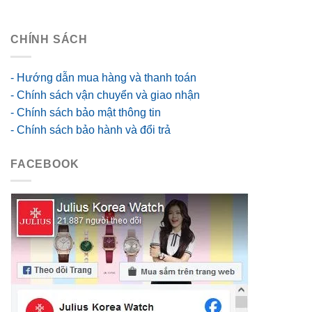
GIỚI THIỆU
CHI NHÁNH
KHUYẾN MÃI
LIÊN HỆ
BẢN QUYỀN
2026 ©
Công ty TNHH Thương mại và Dịch vụ
Thời Gian Là Vàng
Giấy chứng nhận Đăng ký kinh doanh số 0313156326
Do Sở Kế hoạch và Đầu tư Thành phố Hồ Chí Minh cấp ngày
11/03/2015.