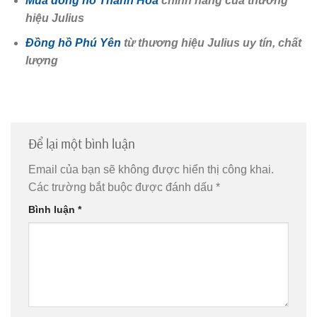
Email
Trang web
SẢN PHẨM
Dây chuyền Moissanite Bạc JULIUS JSP-
0020A
1.990.000
₫
Dây chuyền JULIUS Ngọc trai Bạc 925 (V.Hồng)
JSP-0031