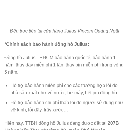
hồ thời trang, Julius là dòng đồng hồ đạt chuẩn quốc tế với
tiêu chuẩn chất lượng pin Nhật, máy Nhật, khả năng chống
thấm nước 3ATM. Với những chiếc đồng hồ dây thép, sử
dụng công nghệ mạ ion chân không cho độ bền màu cao.
Đồng hồ dây da sử dụng dây da cao cấp Genuine Leather
chống bong tróc, mang lại cảm giác thoải mái khi mang.