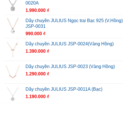
JULIUS VIỆT NAM
- Liên hệ: 0906.850.650 / 1900 2697 -
timeisgoldwatch@gmail.com
- Địa chỉ văn phòng: Tầng 1, Tòa nhà Packsimex, 52 Đông
Du, Phường Bến Nghé, Quận 1, TP. HCM
(Không bán Hàng)
- Địa chỉ bảo hành: Số 10 Đường số 14, Chu Văn An,
Phường 26, Q. Bình Thạnh, TP HCM
HỢP TÁC ĐẠI LÝ
Gọi ngay 0906.850.650 để được nhận chính sách cụ thể.
go88 flights
CHÍNH SÁCH