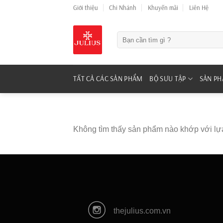
Skip
Giới thiệu
Chi Nhánh
Khuyến mãi
Liên Hệ
to
content
Tìm
kiếm:
TẤT CẢ CÁC SẢN PHẨM
BỘ SƯU TẬP
SẢN P
Không tìm thấy sản phẩm nào khớp với lự
thejulius.com.vn