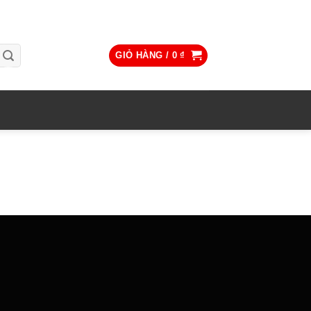
GIỎ HÀNG /
0
₫