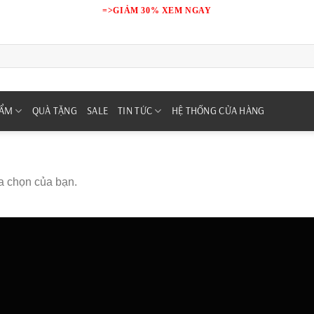
=>GIẢM 30% XEM NGAY
HẨM
QUÀ TẶNG
SALE
TIN TỨC
HỆ THỐNG CỬA HÀNG
a chọn của bạn.