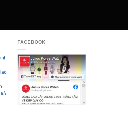
FACEBOOK
anh
giao
n
trả