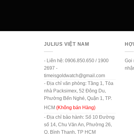
JULIUS VIỆT NAM
HỢP
- Liên hệ: 0906.850.650 / 1900
Gọi
2697 -
nhận
timeisgoldwatch@gmail.com
fligh
- Địa chỉ văn phòng: Tầng 1, Tòa
nhà Packsimex, 52 Đông Du,
Phường Bến Nghé, Quận 1, TP.
HCM
(Không bán Hàng)
- Địa chỉ bảo hành: Số 10 Đường
số 14, Chu Văn An, Phường 26,
Q. Bình Thạnh, TP HCM