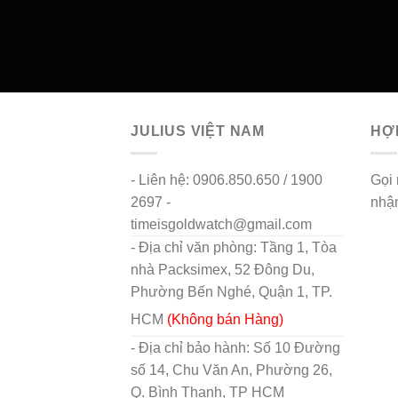
JULIUS VIỆT NAM
HỢP
- Liên hệ: 0906.850.650 / 1900
Gọi
2697 -
nhận
timeisgoldwatch@gmail.com
fligh
- Địa chỉ văn phòng: Tầng 1, Tòa
nhà Packsimex, 52 Đông Du,
Phường Bến Nghé, Quận 1, TP.
HCM
(Không bán Hàng)
- Địa chỉ bảo hành: Số 10 Đường
số 14, Chu Văn An, Phường 26,
Q. Bình Thạnh, TP HCM