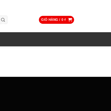
GIỎ HÀNG /
0
₫