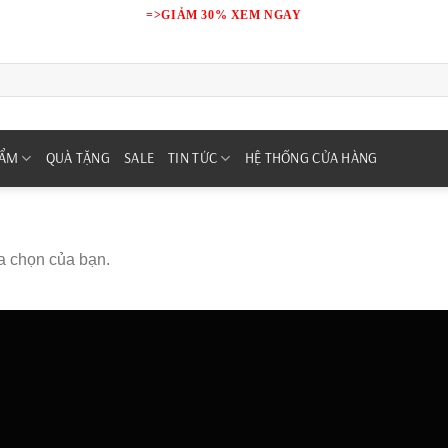
=>GIẢM 30% XEM NGAY
HẨM
QUÀ TẶNG
SALE
TIN TỨC
HỆ THỐNG CỬA HÀNG
a chọn của bạn.