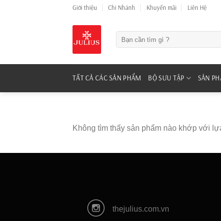
Skip
Giới thiệu
Chi Nhánh
Khuyến mãi
Liên Hệ
to
content
Tìm
kiếm:
TẤT CẢ CÁC SẢN PHẨM
BỘ SƯU TẬP
SẢN P
Không tìm thấy sản phẩm nào khớp với lự
thejulius.com.vn