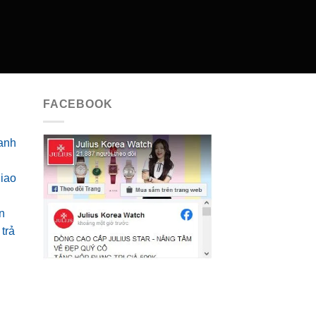
FACEBOOK
anh
giao
n
trả