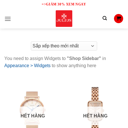
Skip
=>GIẢM 30% XEM NGAY
to
content
You need to assign Widgets to
"Shop Sidebar"
in
Appearance > Widgets
to show anything here
HẾT HÀNG
HẾT HÀNG