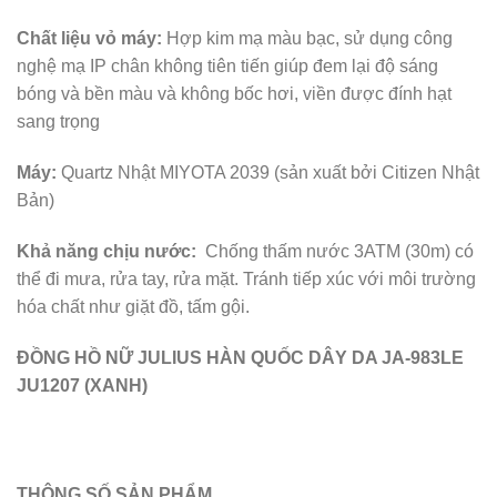
Chất liệu vỏ máy:
Hợp kim mạ màu bạc, sử dụng công
nghệ mạ IP chân không tiên tiến giúp đem lại độ sáng
bóng và bền màu và không bốc hơi, viền được đính hạt
sang trọng
Máy:
Quartz Nhật MIYOTA 2039 (sản xuất bởi Citizen Nhật
Bản)
Khả năng chịu nước:
Chống thấm nước 3ATM (30m) có
thể đi mưa, rửa tay, rửa mặt. Tránh tiếp xúc với môi trường
hóa chất như giặt đồ, tấm gội.
ĐỒNG HỒ NỮ JULIUS HÀN QUỐC DÂY DA JA-983LE
JU1207 (XANH)
THÔNG SỐ SẢN PHẨM