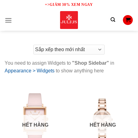
Skip
=>GIẢM 30% XEM NGAY
to
content
You need to assign Widgets to
"Shop Sidebar"
in
Appearance > Widgets
to show anything here
HẾT HÀNG
HẾT HÀNG