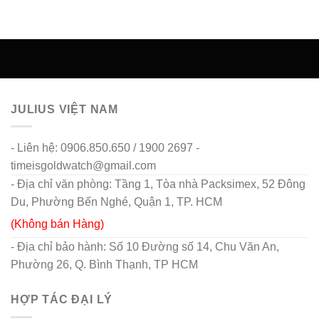
JULIUS VIỆT NAM
- Liên hệ: 0906.850.650 / 1900 2697 -
timeisgoldwatch@gmail.com
- Địa chỉ văn phòng: Tầng 1, Tòa nhà Packsimex, 52 Đông
Du, Phường Bến Nghé, Quận 1, TP. HCM
(Không bán Hàng)
- Địa chỉ bảo hành: Số 10 Đường số 14, Chu Văn An,
Phường 26, Q. Bình Thạnh, TP HCM
HỢP TÁC ĐẠI LÝ