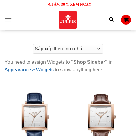
Skip
=>GIẢM 30% XEM NGAY
to
content
You need to assign Widgets to
"Shop Sidebar"
in
Appearance > Widgets
to show anything here