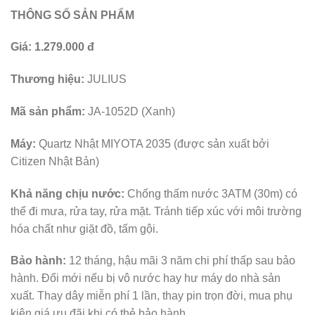
THÔNG SỐ SẢN PHẨM
Giá:
1.279.000 đ
Thương hiệu:
JULIUS
Mã sản phẩm:
JA-1052D (Xanh)
Máy:
Quartz Nhật MIYOTA 2035 (được sản xuất bởi
Citizen Nhật Bản)
Khả năng chịu nước:
Chống thấm nước 3ATM (30m) có
thể đi mưa, rửa tay, rửa mặt. Tránh tiếp xúc với môi trường
hóa chất như giặt đồ, tấm gội.
Bảo hành:
12 tháng, hậu mãi 3 năm chi phí thấp sau bảo
hành. Đổi mới nếu bị vô nước hay hư máy do nhà sản
xuất. Thay dây miễn phí 1 lần, thay pin trọn đời, mua phụ
kiện giá ưu đãi khi có thẻ bảo hành.