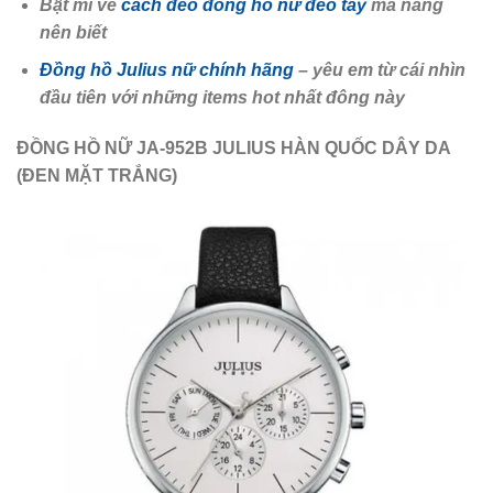
Bật mí về
cách đeo đồng hồ nữ đeo tay
mà nàng
nên biết
Đồng hồ Julius nữ chính hãng
– yêu em từ cái nhìn
đầu tiên với những items hot nhất đông này
ĐỒNG HỒ NỮ JA-952B JULIUS HÀN QUỐC DÂY DA
(ĐEN MẶT TRẮNG)