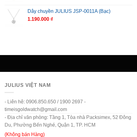
Dây chuyền JULIUS JSP-0011A (Bạc)
1.190.000
₫
JULIUS VIỆT NAM
- Liên hệ: 0906.850.650 / 1900 2697 -
timeisgoldwatch@gmail.com
- Địa chỉ văn phòng: Tầng 1, Tòa nhà Packsimex, 52 Đông
Du, Phường Bến Nghé, Quận 1, TP. HCM
(Không bán Hàng)