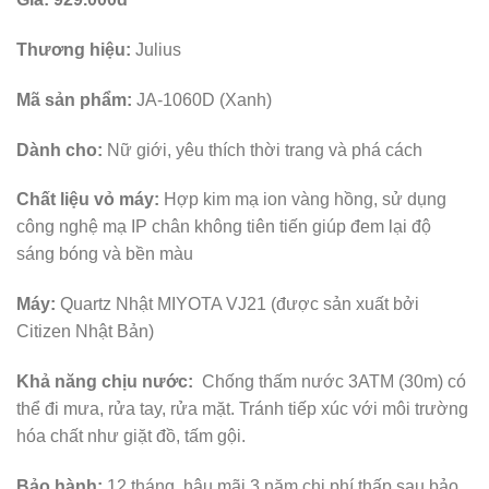
Thương hiệu:
Julius
Mã sản phẩm:
JA-1060D (Xanh)
Dành cho:
Nữ giới, yêu thích thời trang và phá cách
Chất liệu vỏ máy:
Hợp kim mạ ion vàng hồng, sử dụng
công nghệ mạ IP chân không tiên tiến giúp đem lại độ
sáng bóng và bền màu
Máy:
Quartz Nhật MIYOTA VJ21 (được sản xuất bởi
Citizen Nhật Bản)
Khả năng chịu nước:
Chống thấm nước 3ATM (30m) có
thể đi mưa, rửa tay, rửa mặt. Tránh tiếp xúc với môi trường
hóa chất như giặt đồ, tấm gội.
Bảo hành:
12 tháng, hậu mãi 3 năm chi phí thấp sau bảo