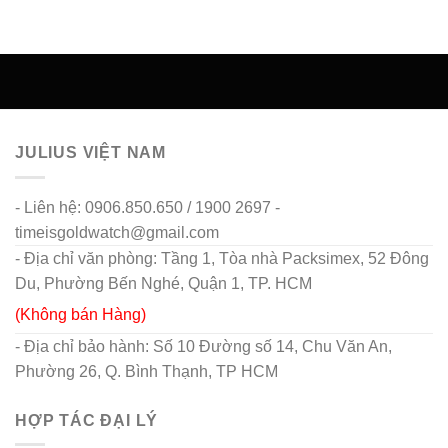
JULIUS VIỆT NAM
- Liên hệ: 0906.850.650 / 1900 2697 -
timeisgoldwatch@gmail.com
- Địa chỉ văn phòng: Tầng 1, Tòa nhà Packsimex, 52 Đông
Du, Phường Bến Nghé, Quận 1, TP. HCM
(Không bán Hàng)
- Địa chỉ bảo hành: Số 10 Đường số 14, Chu Văn An,
Phường 26, Q. Bình Thạnh, TP HCM
HỢP TÁC ĐẠI LÝ