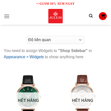
Skip
=>GIẢM 30% XEM NGAY
to
content
You need to assign Widgets to
"Shop Sidebar"
in
Appearance > Widgets
to show anything here
HẾT HÀNG
HẾT HÀNG